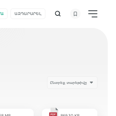
ՄԱ
ԱԶԴԱՐԱՐԵԼ
Ընտրեք տարեթիվը
.58 MB
869.30 KB