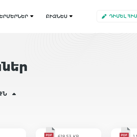
ԵՐՄԵՐՆԵՐ
ԲԻԶՆԵՍ
ԴԻՄԵԼ ՀԻ
ններ
ՒՆ
618.53 KB
1