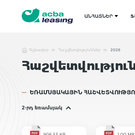
ԱՆՀԱՏՆԵՐ
Ֆ
Գլխավոր
Հաշվետվություններ
2026
Հաշվետվությու
ԵՌԱՄՍՅԱԿԱՅԻՆ ՀԱՇՎԵՏՎՈՒԹՅՈ
2-րդ եռամսյակ
906.33 KB
1.00 MB