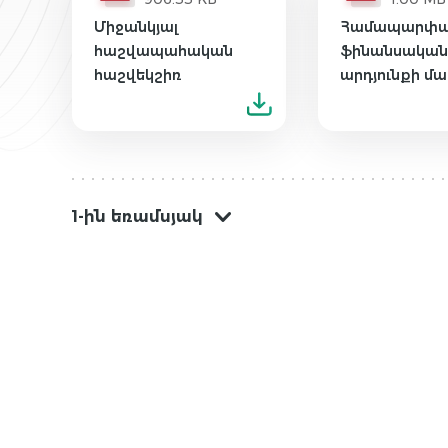
Միջանկյալ
Համապարփ
հաշվապահական
ֆինանսակա
հաշվեկշիռ
արդյունքի մա
1-ին եռամսյակ