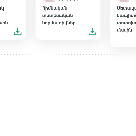
ակ
Հիմնական
Սեփակ
ն
տնտեսական
կապիտա
սին
նորմատիվներ
փոփոխո
մասին