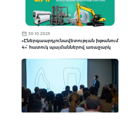
30.10.2025
«Էներգաարդյունավետության խթանում
4»՝ հատուկ պայմաններով առաջարկ
17.10.2025
Ատամնաբուժության ճապոնական
լավագույն փորձը կկիրառվի
Հայաստանում