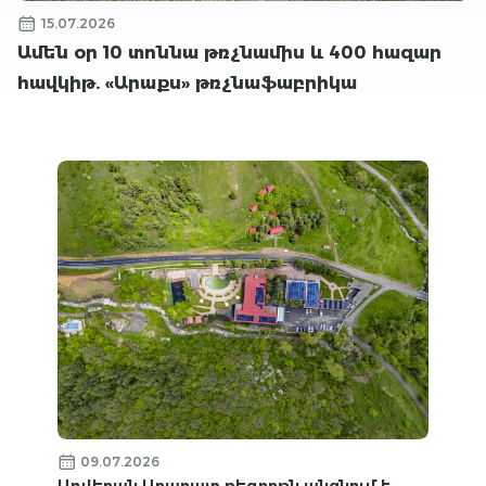
15.07.2026
Ամեն օր 10 տոննա թռչնամիս և 400 հազար
հավկիթ. «Արաքս» թռչնաֆաբրիկա
09.07.2026
Աղվերան Արարատ ռեզորթն անցնում է