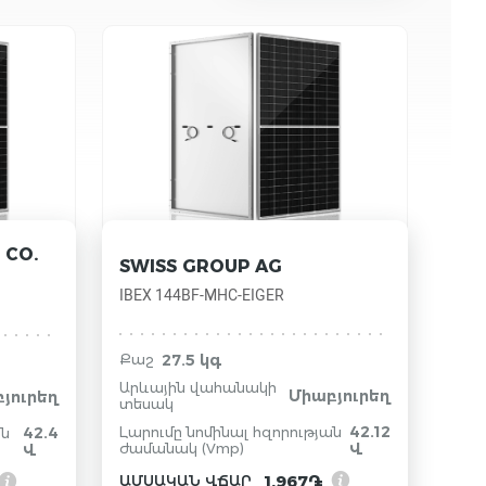
 CO.
SWISS GROUP AG
IBEX 144BF-MHC-EIGER
27.5 կգ
Քաշ
Արևային վահանակի
Միաբյուրեղ
յուրեղ
տեսակ
42.12
42.4
Լարումը նոմինալ հզորության
ան
ժամանակ (Vmp)
Վ
Վ
1.967֏
ԱՄՍԱԿԱՆ ՎՃԱՐ