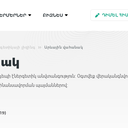
ԵՐՄԵՐՆԵՐ
ԲԻԶՆԵՍ
ԴԻՄԵԼ ՀԻ
գետիկայի լիզինգ
Արևային վահանակ
նակ
 դեպի էներգետիկ անվտանգություն։ Օգտվեք վերականգնվո
ֆինանսավորման պայմաններով։
(19)