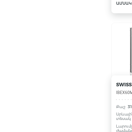
ԱՄՍԱԿ
SWISS
IBEX60M
3
Քաշ
Արևայ
տեսակ
Լարում
ժամանա