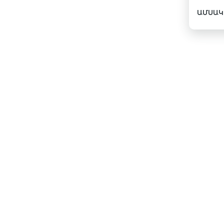
ԱՄՍԱԿ