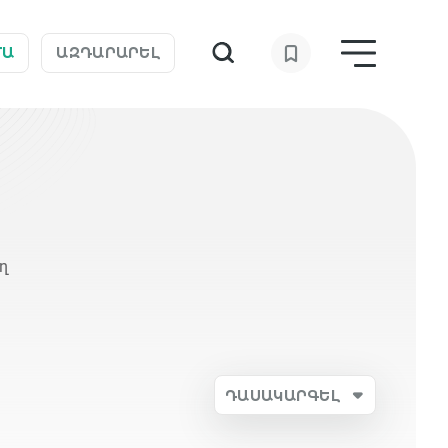
ՄԱ
ԱԶԴԱՐԱՐԵԼ
ղ
ԴԱՍԱԿԱՐԳԵԼ