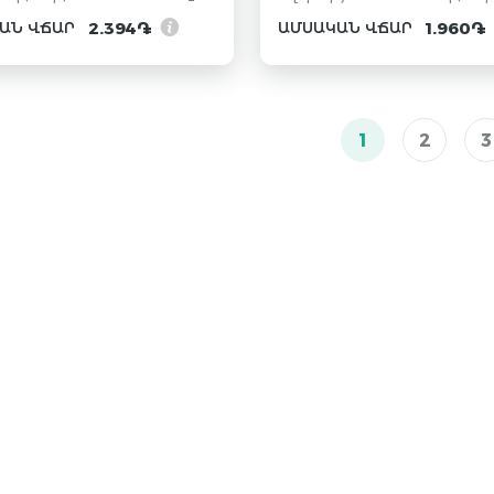
2.394֏
1.960֏
ԱՆ ՎՃԱՐ
ԱՄՍԱԿԱՆ ՎՃԱՐ
1
2
3