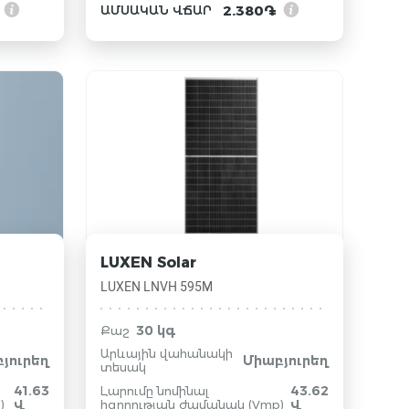
2.380֏
ԱՄՍԱԿԱՆ ՎՃԱՐ
LUXEN Solar
LUXEN LNVH 595M
30 կգ
Քաշ
Արևային վահանակի
յուրեղ
Միաբյուրեղ
տեսակ
41.63
43.62
Լարումը նոմինալ
)
Վ
հզորության ժամանակ (Vmp)
Վ