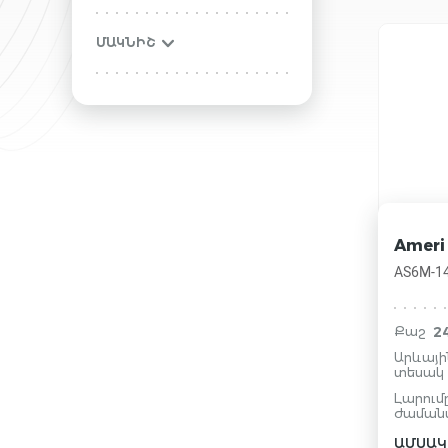
ՄԱԿՆԻՇ
Ameri 
AS6M-1
2
Քաշ
Արևայ
տեսակ
Լարում
ժամանա
ԱՄՍԱԿ