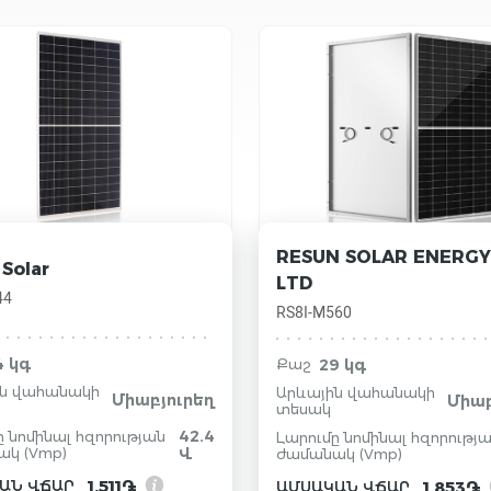
RESUN SOLAR ENERGY
Solar
LTD
44
RS8I-M560
4 կգ
29 կգ
Քաշ
ին վահանակի
Արևային վահանակի
Միաբյուրեղ
Միաբ
տեսակ
42.4
ը նոմինալ հզորության
Լարումը նոմինալ հզորությ
կ (Vmp)
Վ
ժամանակ (Vmp)
1.511֏
ԱՆ ՎՃԱՐ
1.853֏
ԱՄՍԱԿԱՆ ՎՃԱՐ