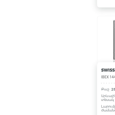
SWISS
IBEX 14
2
Քաշ
Արևայ
տեսակ
Լարում
ժամանա