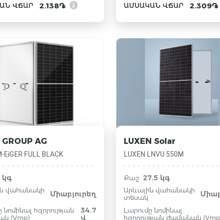
2.138֏
2.309֏
ԱՆ ՎՃԱՐ
ԱՄՍԱԿԱՆ ՎՃԱՐ
 GROUP AG
LUXEN Solar
-EiGER FULL BLACK
LUXEN LNVU 550M
1 կգ
27.5 կգ
Քաշ
ին վահանակի
Արևային վահանակի
Միաբյուրեղ
Միաբ
տեսակ
34.7
ը նոմինալ հզորության
Լարումը նոմինալ
կ (Vmp)
Վ
հզորության ժամանակ (Vmp