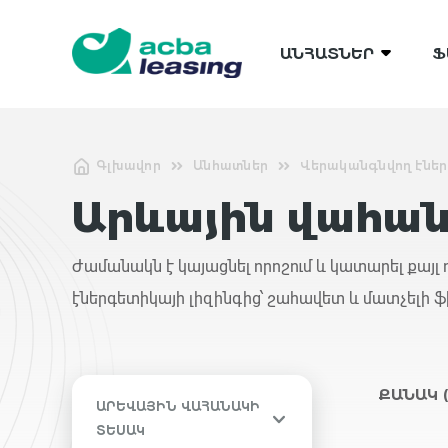
ԱՆՀԱՏՆԵՐ
Ֆ
Գլխավոր
Անհատներ
Վերականգնվող էներ
Արևային վահա
Ժամանակն է կայացնել որոշում և կատարել քայլ
էներգետիկայի լիզինգից՝ շահավետ և մատչելի 
ՔԱՆԱԿ
ԱՐԵՎԱՅԻՆ ՎԱՀԱՆԱԿԻ
ՏԵՍԱԿ