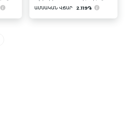
2.119֏
ԱՄՍԱԿԱՆ ՎՃԱՐ