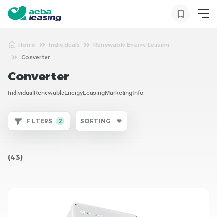
Home
Individuals
Renewable Energy Leasing
Converter
Converter
IndividualRenewableEnergyLeasingMarketingInfo
FILTERS
2
SORTING
(43)