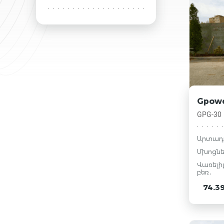
Gpow
GPG-30
Արտադ
Մխոցնե
Վառելի
բեռ․
74.3