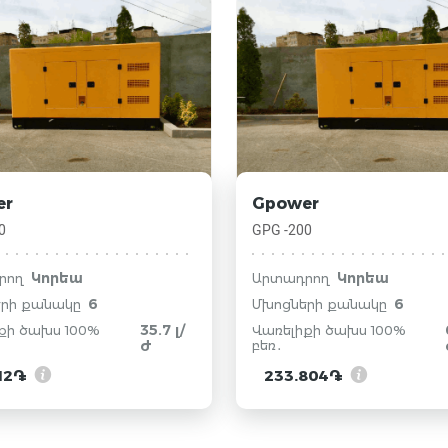
er
Gpower
0
GPG -200
Կորեա
Կորեա
րող
Արտադրող
6
6
րի քանակը
Մխոցների քանակը
35.7 լ/
քի ծախս 100%
Վառելիքի ծախս 100%
ժ
բեռ․
412֏
233.804֏