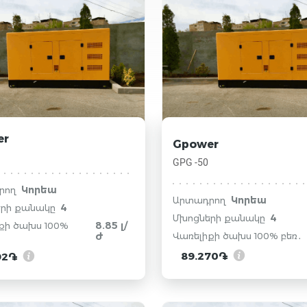
er
Gpower
GPG -50
Կորեա
րող
Կորեա
Արտադրող
4
րի քանակը
4
Մխոցների քանակը
8.85 լ/
քի ծախս 100%
Վառելիքի ծախս 100% բեռ․
ժ
89.270֏
92֏