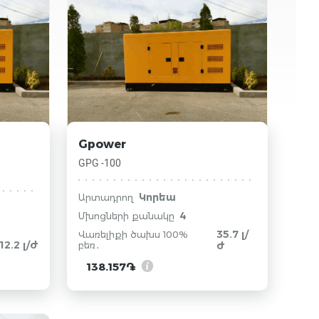
Gpower
GPG -100
Կորեա
Արտադրող
4
Մխոցների քանակը
35.7 լ/
Վառելիքի ծախս 100%
12.2 լ/ժ
բեռ․
ժ
138.157֏