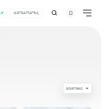
LY
ԱԶԴԱՐԱՐԵԼ
SORTING