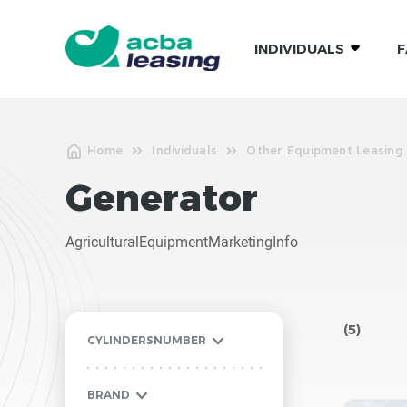
INDIVIDUALS
F
Home
Individuals
Other Equipment Leasing
Generator
AgriculturalEquipmentMarketingInfo
(5)
CYLINDERSNUMBER
BRAND