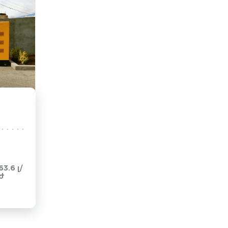
63.6 լ/
ժ